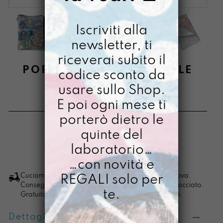
Iscriviti alla
newsletter, ti
riceverai subito il
PORTAMIQUELLIBRONE LE
codice sconto da
COSE
usare sullo Shop.
E poi ogni mese ti
€
48,00
porterò dietro le
[ Buste Portalibro: 25 x 34 x 4 cm ]
quinte del
laboratorio…
LO VOGLIO
Portamiquellibrone
…con novità e
Le
Cuciamo ogni ordine nel nostro laboratorio di Padova.
REGALI solo per
Consegna in 4/5 giorni lavorativi, pacco sempre tracciato.
Cose
te.
Gratuita per ordini di importo superiore ai 100 euro.
quantità
Dettagli prodotto