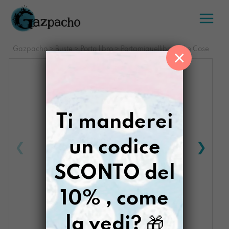
Salta
al
contenuto
Gazpacho
>
Buste
>
Porta libro
>
Portamiquellibrone Le Cose
×
Ti manderei
un codice
SCONTO del
10% , come
la vedi?
🎁