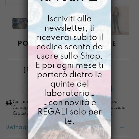
Iscriviti alla
newsletter, ti
riceverai subito il
PORTACOSETTE LE COSE
codice sconto da
usare sullo Shop.
€
14,00
E poi ogni mese ti
[ Buste Portamonete: 13 x 10 x 2,5 cm ]
porterò dietro le
quinte del
Portacosette
LO VOGLIO
laboratorio…
Le
Cose
…con novità e
Cuciamo ogni ordine nel nostro laboratorio di Padova.
quantità
Consegna in 4/5 giorni lavorativi, pacco sempre tracciato.
REGALI solo per
Gratuita per ordini di importo superiore ai 100 euro.
te.
Dettagli prodotto