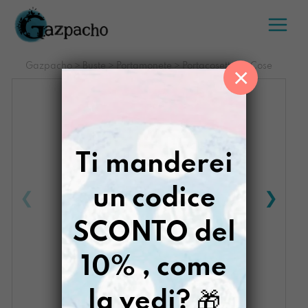
Salta
al
contenuto
Gazpacho
>
Buste
>
Portamonete
>
Portacosette Le Cose
×
Ti manderei
un codice
SCONTO del
10% , come
la vedi?
🎁