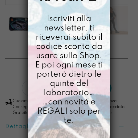
Iscriviti alla
newsletter, ti
riceverai subito il
BUSTONY DRAGHI
codice sconto da
usare sullo Shop.
€
24,00
E poi ogni mese ti
[ Beauty Beauty: 21,5 x15x1,5 cm ]
porterò dietro le
quinte del
Bustony
LO VOGLIO
laboratorio…
Draghi
quantità
…con novità e
Cuciamo ogni ordine nel nostro laboratorio di Padova.
Consegna in 4/5 giorni lavorativi, pacco sempre tracciato.
REGALI solo per
Gratuita per ordini di importo superiore ai 100 euro.
te.
Dettagli prodotto