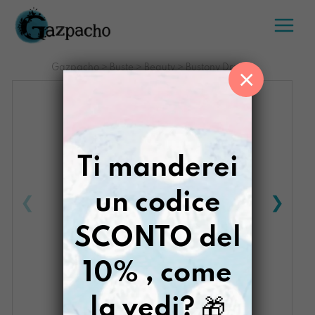
Salta
al
contenuto
Gazpacho
>
Buste
>
Beauty
>
Bustony Draghi
×
Ti manderei
un codice
SCONTO del
10% , come
la vedi?
🎁