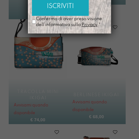
€
88,00
Confermo di aver preso visione
dell'informativa sulla
Privacy
.*
TRACOLLA MINI
BERLINESE IKIGAI
IKIGAI
Avvisami quando
Avvisami quando
disponibile
disponibile
€
68,00
€
74,00