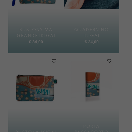
BUSTONY MA
QUADERNINO
GRANDE IKIGAI
IKIGAI
€
34,00
€
24,00
PORTA