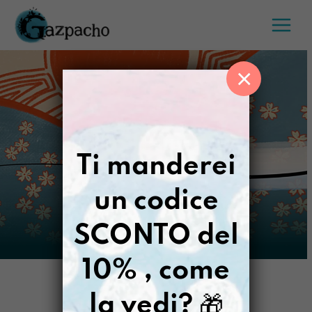
Salta
al
contenuto
×
Ti manderei
un codice
SCONTO del
10% , come
la vedi?
🎁