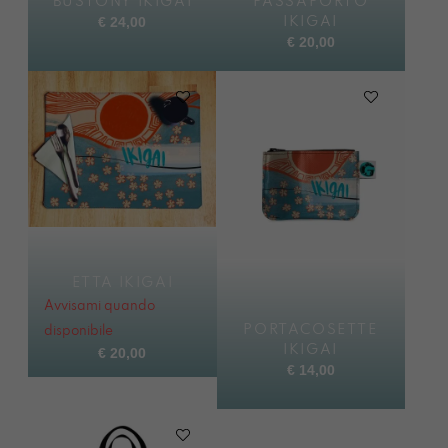
BUSTONY IKIGAI
PASSAPORTO
€
24,00
IKIGAI
€
20,00
ETTA IKIGAI
Avvisami quando
PORTACOSETTE
disponibile
IKIGAI
€
20,00
€
14,00