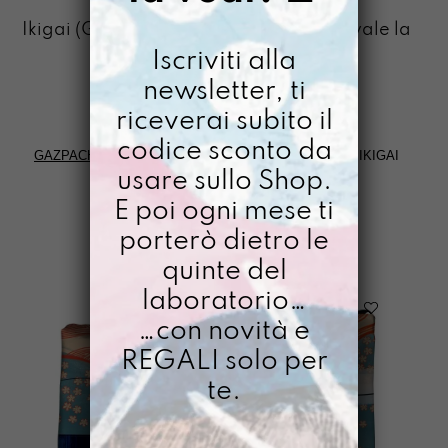
IKIGAI
Ikigai (Giappone): “La ragione per cui vale la
pena vivere”
Iscriviti alla
newsletter, ti
riceverai subito il
codice sconto da
GAZPACHO
>
PAROLE DAL RESTO DELLA TERRA
>
IKIGAI
usare sullo Shop.
E poi ogni mese ti
FILTRI
porterò dietro le
quinte del
laboratorio…
…con novità e
REGALI solo per
te.