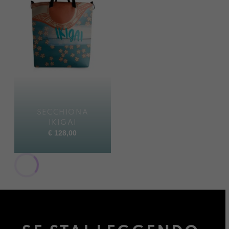
SECCHIONA
IKIGAI
€
128,00