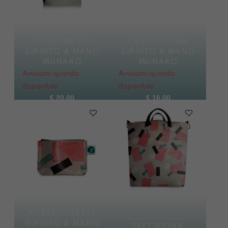
QUADERNINO
CARDISSSIMA
DIPINTO A MANO
DIPINTO A MANO
MUNARO
MUNARO
Avvisami quando
Avvisami quando
disponibile
disponibile
€
20,00
€
16,00
PORTACOSETTE
DIPINTO A MANO
SECCHIONA