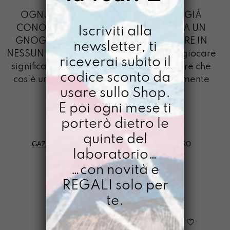
MUNARO
OGNUNO VEDE SOLO QUELLO CHE GIÀ
CONOSCE, SE UNO NON SA COSA SIA UN
Iscriviti alla
GNOGNO, NON LO POTRÀ MAI VEDERE IN
newsletter, ti
NESSUN POSTO
B. Munari Smettere di giocare
riceverai subito il
significa spegnere la possibilità di sapere che
codice sconto da
cos’è un Gnogno…a mio avviso praticamente
usare sullo Shop.
inaccettabile
E poi ogni mese ti
porterò dietro le
quinte del
GAZPACHO
>
LLUMI DIPINTO A MANO
>
MUNARO
laboratorio…
…con novità e
FILTRI
REGALI solo per
te.