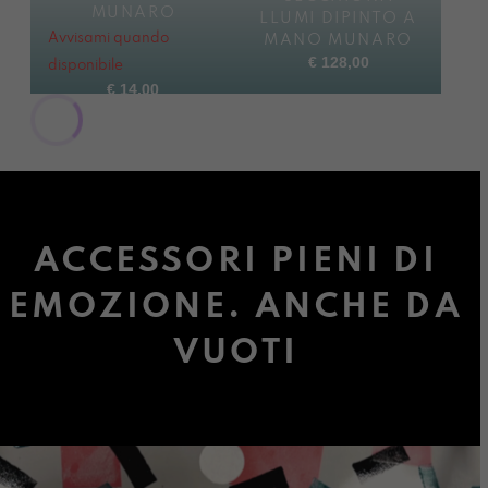
MUNARO
LLUMI DIPINTO A
Avvisami quando
MANO MUNARO
€
128,00
disponibile
€
14,00
ACCESSORI PIENI DI
EMOZIONE. ANCHE DA
VUOTI