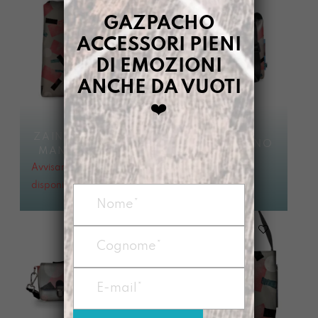
GAZPACHO
ACCESSORI PIENI
DI EMOZIONI
ANCHE DA VUOTI
❤️
UFFICIOSA
ZAINO DIPINTO A
DIPINTO A MANO
MANO MUNARO
MUNARO
Avvisami quando
Avvisami quando
disponibile
disponibile
€
95,00
€
88,00