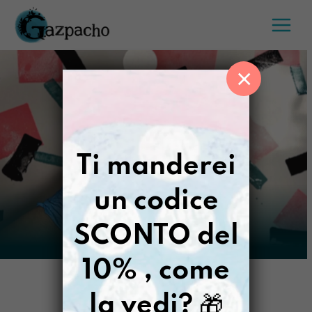
Salta
al
contenuto
×
Ti manderei
un codice
SCONTO del
10% , come
la vedi?
🎁