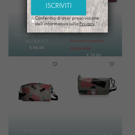
Confermo di aver preso visione
TRACOLLA MINI
dell'informativa sulla
Privacy
.*
DIPINTA A MANO
BASSOTTA
MUNARO
DIPINTO A MANO
Avvisami quando
MUNARO
€
84,00
disponibile
€
74,00
BERLINESE
TOY DIPINTA A