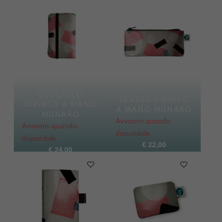
CUCCIOLO
REASTÙ DIPINTO
DIPINTO A MANO
A MANO MUNARO
MUNARO
Avvisami quando
Avvisami quando
disponibile
disponibile
€
22,00
€
24,00