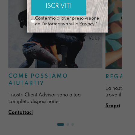
Confermo di aver preso visione
dell'informativa sulla
Privacy
.*
COME POSSIAMO
REGALA
AIUTARTI?
La nostra sel
I nostri Client Advisor sono a tua
trova il regal
completa disposizione.
Scopri
Contattaci