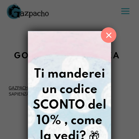
Salta
al
contenuto
×
GOLIARDA SAPIENZA
Ti manderei
un codice
GAZPACHO
>
LLUMI DIPINTO A MANO
>
GOLIARDA
SAPIENZA
SCONTO del
FILTRI
10% , come
la vedi?
🎁