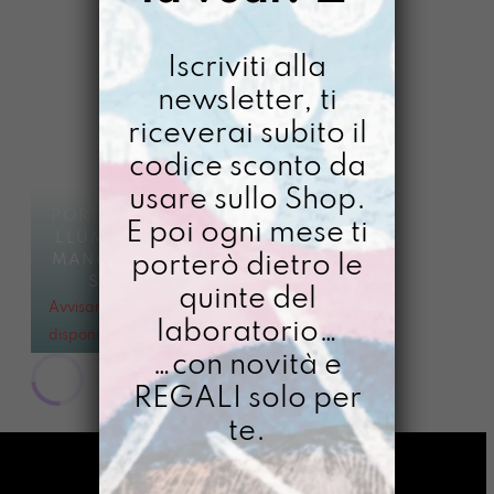
Iscriviti alla
newsletter, ti
riceverai subito il
codice sconto da
usare sullo Shop.
PORTACELLULINO
E poi ogni mese ti
LLUMI DIPINTO A
porterò dietro le
MANO GOLIARDA
SAPIENZA
quinte del
Avvisami quando
laboratorio…
disponibile
…con novità e
€
44,00
REGALI solo per
te.