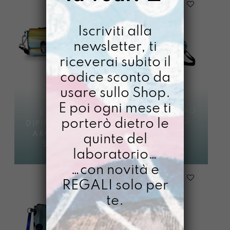
Iscriviti alla
newsletter, ti
riceverai subito il
codice sconto da
usare sullo Shop.
BERLINESE
E poi ogni mese ti
DIPINTA A MANO
BASSOTTA
porterò dietro le
ARCOBALENO
DIPINTA A MANO
SIMPATIA
ARCOBALENO
quinte del
Avvisami quando
SIMPATIA
laboratorio…
€
84,00
disponibile
…con novità e
€
68,00
REGALI solo per
te.