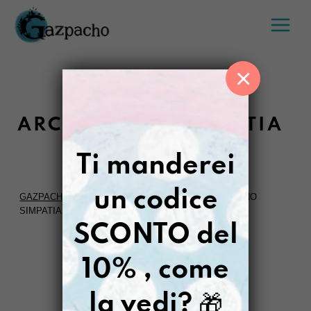
Salta
al
contenuto
×
ARCOBALENO SIMPATIA
Ti manderei
un codice
GAZPACHO
>
LLUMI DIPINTO A MANO
>
ARCOBALENO
SIMPATIA
SCONTO del
FILTRI
10% , come
la vedi?
🎁