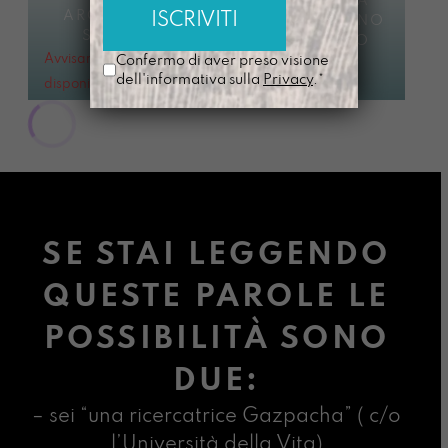
CARDISSSIMA
ARCOBALENO
DIPINTO A MANO
SIMPATIA
ARCOBALENO
Avvisami quando
Confermo di aver preso visione
SIMPATIA
dell'informativa sulla
Privacy
.*
€
16,00
disponibile
€
20,00
SE STAI LEGGENDO
QUESTE PAROLE LE
POSSIBILITÀ SONO
DUE:
– sei “una ricercatrice Gazpacha” ( c/o
l’Università della Vita)