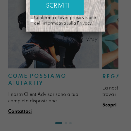
Confermo di aver preso visione
dell'informativa sulla
Privacy
.*
COME POSSIAMO
REGALA
AIUTARTI?
La nostra sel
I nostri Client Advisor sono a tua
trova il regal
completa disposizione.
Scopri
Contattaci