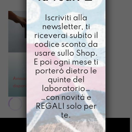
Iscriviti alla
newsletter, ti
riceverai subito il
codice sconto da
usare sullo Shop.
E poi ogni mese ti
STAMPA A5
porterò dietro le
SPERANZA
quinte del
Avvisami quando
disponibile
laboratorio…
€
8,00
…con novità e
REGALI solo per
te.