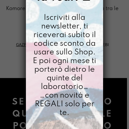
KOMOREBI
Komorebi (Giappone): “La luce che filtra tra le
foglie degli alberi”
Iscriviti alla
newsletter, ti
riceverai subito il
codice sconto da
GAZPACHO
>
TRASLOCO GAZPACHO
>
KOMOREBI
usare sullo Shop.
FILTRI
E poi ogni mese ti
porterò dietro le
quinte del
laboratorio…
…con novità e
SE STAI LEGGENDO
REGALI solo per
te.
QUESTE PAROLE LE
POSSIBILITÀ SONO