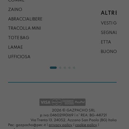
COMMÉ
ZAINO
ALTRE CO
ABRACCIALIBERE
VESTI GAZP
TRACOLLA MINI
SEGNALIBRO
TOTE BAG
ETTA
LAMAE
BUONO REG
UFFICIOSA
2026 © GAZPACHO SRL
p.iva:04602190169 | n° REA: BG-441721
Via Trento 13, 24052, Azzano San Paolo (BG) Italia
Pec: gazpacho@pec.it |
privacy policy
|
cookie policy
|