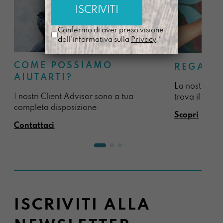
Confermo di aver preso visione
dell'informativa sulla
Privacy
.*
COME POSSIAMO
REGALA
AIUTARTI?
La nostra sel
I nostri Client Advisor sono a tua
trova il regal
completa disposizione.
Scopri
Contattaci
ISCRIVITI ALLA