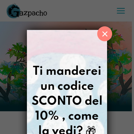
Salta
al
contenuto
×
Ti manderei
un codice
SCONTO del
10% , come
la vedi?
🎁