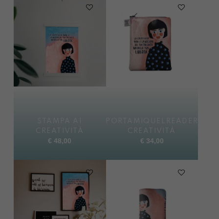
STAMPA A1
PORTAMIQUELREADER
CREATIVITÀ
CREATIVITÀ
€
48,00
€
34,00