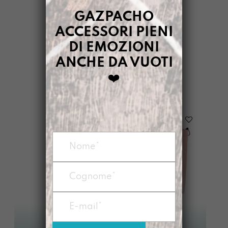
GAZPACHO
ACCESSORI PIENI
GAZPACHO
>
DIMMELO
>
CREATIVITÀ
DI EMOZIONI
ANCHE DA VUOTI
FILTRI
❤️
-
31%