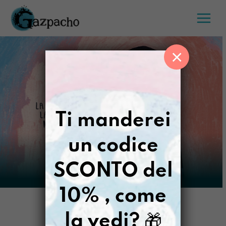
Salta
al
contenuto
×
Ti manderei
un codice
SCONTO del
10% , come
la vedi?
🎁