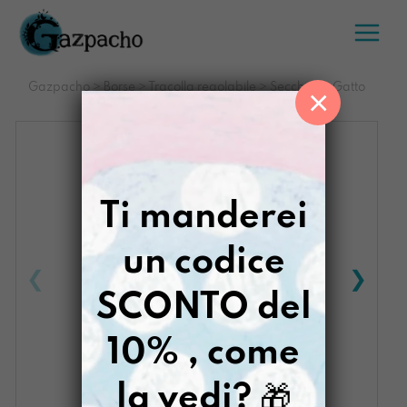
Salta
al
contenuto
Gazpacho
>
Borse
>
Tracolla regolabile
>
Secchiona Gatto
×
Definitivo
Ti manderei
un codice
SCONTO del
10% , come
la vedi?
🎁