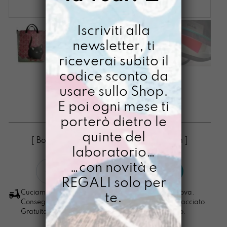
Iscriviti alla
newsletter, ti
riceverai subito il
codice sconto da
SECCHIONA GATTO
usare sullo Shop.
DEFINITIVO
E poi ogni mese ti
€
128,00
porterò dietro le
quinte del
[ Borse Borsa zaino 2in1: 30 x 26 x 10 cm ]
laboratorio…
Secchiona
…con novità e
LO VOGLIO
Gatto
REGALI solo per
Definitivo
Cuciamo ogni ordine nel nostro laboratorio di Padova.
te.
quantità
Consegna in 4/5 giorni lavorativi, pacco sempre tracciato.
Gratuita per ordini di importo superiore ai 100 euro.