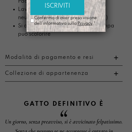
Padova
Lavabile a mano con detergente
neutro (senza componente alcolica)
Confermo di aver preso visione
dell'informativa sulla
Privacy
.*
Si ammorbidisce con l’uso e la stampa
può scolorire
Modalità di pagamento e resi
Collezione di appartenenza
Metodi di pagamento
GATTO DEFINITIVO
È
Un giorno, senza preavviso, si è avvicinato felpatissimo.
Informazioni su cambi e resi
Senza che nessuno se ne accorgesse è entrato in