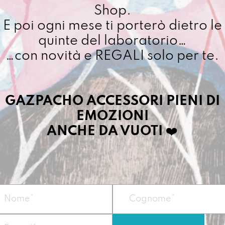
quantit
Shop.
Cuciamo ogni ordine ne
E poi ogni mese ti porterò dietro le
4/5 giorni lavorativi, p
importo superiore ai 10
quinte del laboratorio…
…con novità e REGALI solo per te.
Dettagli prodotto
GAZPACHO ACCESSORI PIENI DI
EMOZIONI
Il regalo perfetto 
penne ma senza n
ANCHE DA VUOTI
❤️
Vegan
Misure:
21,5 x15x1
Materiale
: telo 
Peso
: circa 50 g
Zip colorata monta
Prodotta nel nostr