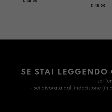
€
38,00
€
48,00
SE STAI LEGGENDO 
– sei “u
– sei divorata dall’indecisione (i