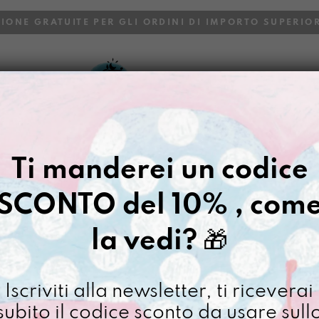
ZIONE GRATUITE PER GLI ORDINI DI IMPORTO SUPERIOR
VOI
BLOG
Gazpacho
>
Bustony UnaStanz
Ti manderei un codice
BUSTONY U
SCONTO del 10% , com
€
24,00
la vedi?
🎁
[ Beauty: 21,5 x15x1,5 c
Bustony
Iscriviti alla newsletter, ti riceverai
UnaSta
subito il codice sconto da usare sull