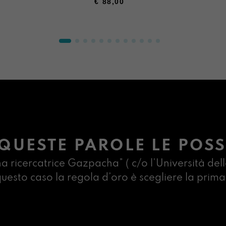
€
88,00
U
QUESTE PAROLE LE POSS
na ricercatrice Gazpacha” ( c/o l’Università dell
n questo caso la regola d’oro è scegliere la pr