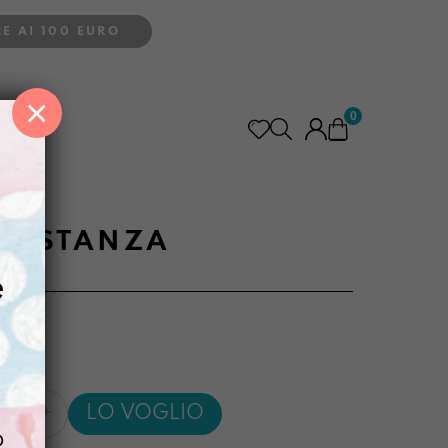
E AI 100 EURO
×
0
a
NASTANZA
e
m ]
LO VOGLIO
nza
o