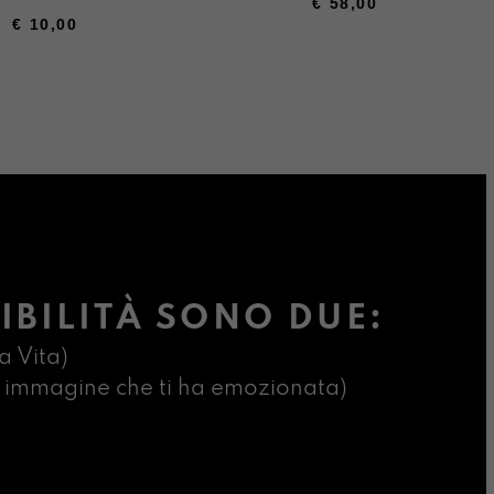
€
58,00
NASTANZA
€
10,00
IBILITÀ SONO DUE:
a Vita)
ima immagine che ti ha emozionata)