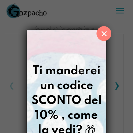
Salta
al
contenuto
Gazpacho
>
Portacosette Seme
×
Ti manderei
un codice
SCONTO del
10% , come
la vedi?
🎁