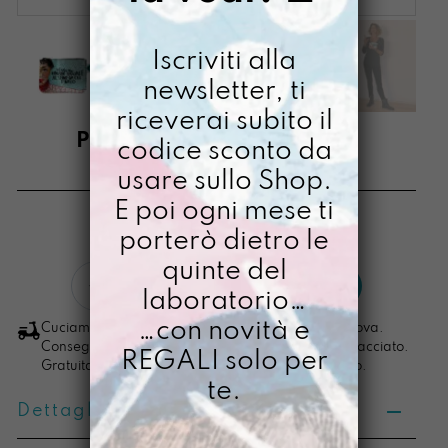
Iscriviti alla
newsletter, ti
riceverai subito il
PORTACOSETTE SEME
codice sconto da
usare sullo Shop.
€
14,00
E poi ogni mese ti
[ Portamonete: 13 x 10 x 2,5 cm ]
porterò dietro le
quinte del
Portacosette
LO VOGLIO
laboratorio…
Seme
quantità
…con novità e
Cuciamo ogni ordine nel nostro laboratorio di Padova.
Consegna in 4/5 giorni lavorativi, pacco sempre tracciato.
REGALI solo per
Gratuita per ordini di importo superiore ai 100 euro.
te.
Dettagli prodotto