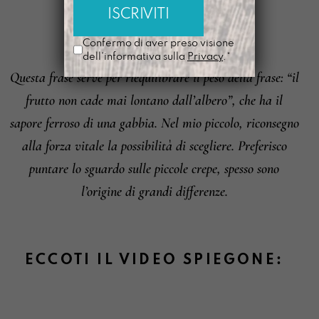
SEME
È
Confermo di aver preso visione
dell'informativa sulla
Privacy
.*
Questa frase serve per riequilibrare il peso della frase: “il
Informazioni su cambi e resi
frutto non cade mai lontano dall’albero”, che ha il
sapore ferroso di una gabbia. Nel mio piccolo, riconsegno
alla forza vitale la possibilità di scegliere. Preferisco
puntare lo sguardo sulle piccole crepe, spesso sono
l’origine di grandi differenze.
ECCOTI IL VIDEO SPIEGONE: