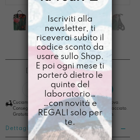
Iscriviti alla
newsletter, ti
riceverai subito il
UOVO ANESTESIA
codice sconto da
usare sullo Shop.
€
88,00
E poi ogni mese ti
[ Zaino pc max 13": 30 x 23 x 12 cm ]
porterò dietro le
quinte del
uovo
LO VOGLIO
laboratorio…
anestesia
quantità
…con novità e
Cuciamo ogni ordine nel nostro laboratorio di Padova.
Consegna in 4/5 giorni lavorativi, pacco sempre tracciato.
REGALI solo per
Gratuita per ordini di importo superiore ai 100 euro.
te.
Dettagli prodotto