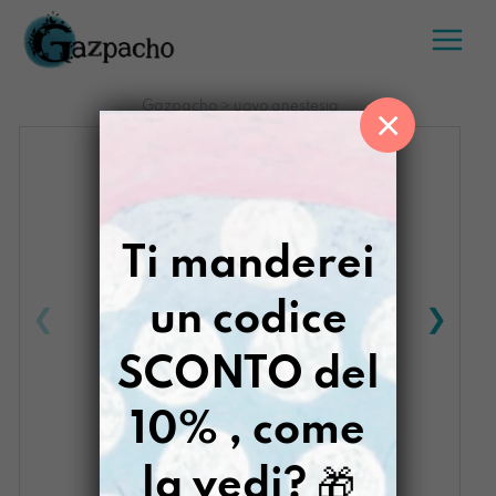
Salta
al
contenuto
Gazpacho
>
uovo anestesia
×
Ti manderei
un codice
SCONTO del
10% , come
la vedi?
🎁