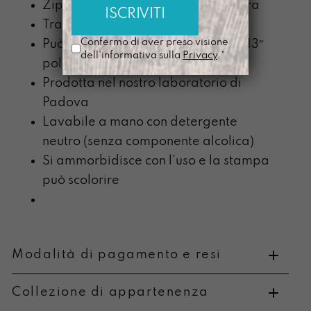
Zip nera montata in testa di chiusura
Tracolle nere regolabili alte 3cm
Confermo di aver preso visione
Può contenere un tablet o pc fino a 13″
dell'informativa sulla
Privacy
.*
pollici
Prodotta nel nostro laboratorio di
Padova
Lavabile a mano con detergente
neutro (senza componente alcolica)
Si ammorbidisce con l’uso e la stampa
può scolorire
Modalità di pagamento e resi
Collezione di appartenenza
Metodi di pagamento