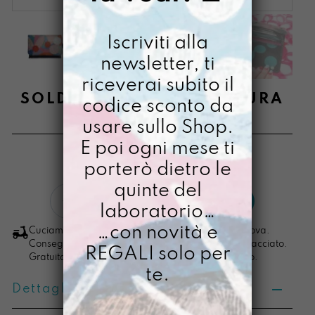
Iscriviti alla
newsletter, ti
riceverai subito il
SOLDINO OGGETTO DI CURA
codice sconto da
usare sullo Shop.
€
38,00
E poi ogni mese ti
[ Portafoglio: 10 x 14 x 2,5 cm ]
porterò dietro le
quinte del
Soldino
LO VOGLIO
laboratorio…
Oggetto
di
…con novità e
Cuciamo ogni ordine nel nostro laboratorio di Padova.
Cura
Consegna in 4/5 giorni lavorativi, pacco sempre tracciato.
REGALI solo per
Gratuita per ordini di importo superiore ai 100 euro.
quantità
te.
Dettagli prodotto