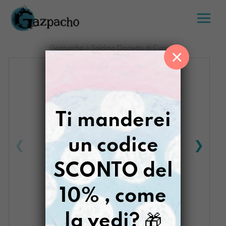
Salta
al
contenuto
Gazpacho
>
Soldino Oggetto di Cura
×
Ti manderei
un codice
SCONTO del
10% , come
la vedi?
🎁