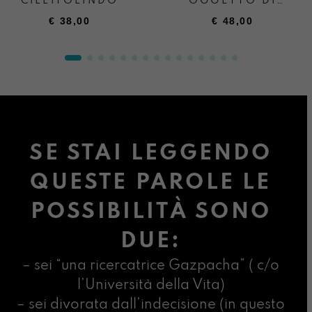
CIELITOLINDO
OGGETTO DI
CURA
€
38,00
€
48,00
SE STAI LEGGENDO
QUESTE PAROLE LE
POSSIBILITÀ SONO
DUE:
– sei “una ricercatrice Gazpacha” ( c/o
l’Università della Vita)
– sei divorata dall’indecisione (in questo