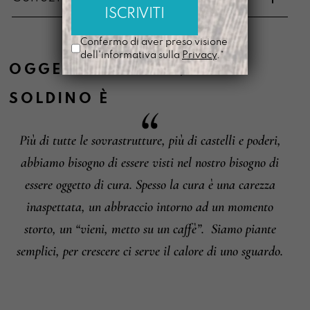
Metodi di pagamento
Confermo di aver preso visione
dell'informativa sulla
Privacy
.*
OGGETTO DI CURA
,
SOLDINO
È
Informazioni su cambi e resi
Più di tutte le sovrastrutture, più di castelli e poderi,
abbiamo bisogno di essere visti nel nostro bisogno di
essere oggetto di cura. Spesso la cura è una carezza
inaspettata, un abbraccio intorno ad un momento
storto, un “vieni, metto su un caffè”.
Siamo piante
semplici, per crescere ci serve il calore di uno sguardo.