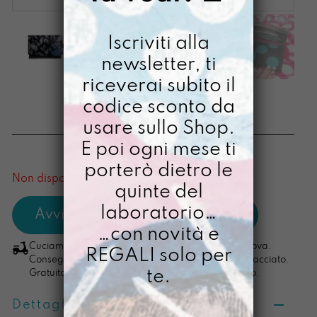
Iscriviti alla
newsletter, ti
riceverai subito il
SOLDINO LANOTTE
codice sconto da
usare sullo Shop.
€
38,00
E poi ogni mese ti
[ Portafoglio: 10 x 14 x 2,5 cm ]
porterò dietro le
Non disponibile al momento
quinte del
laboratorio…
…con novità e
Cuciamo ogni ordine nel nostro laboratorio di Padova.
REGALI solo per
Consegna in 4/5 giorni lavorativi, pacco sempre tracciato.
te.
Gratuita per ordini di importo superiore ai 100 euro.
Dettagli prodotto