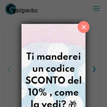
Salta
al
contenuto
Gazpacho
>
Soldino LaNotte
×
Ti manderei
un codice
SCONTO del
10% , come
la vedi?
🎁