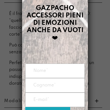
GAZPACHO
È il fratello piccolo di TANTOSOLDINO:
ACCESSORI PIENI
“quello che fa mio fratello grande lo
DI EMOZIONI
faccio anche io ma con le gambe più
ANCHE DA VUOTI
corte”.
❤️
Può contenere tutto l’indispensabile
senza farne coriandoli
Perfetto per la versione leggera di te: un
passaporto, una collezione
indispensabile di tessere e il biglietto
dorato per la fabbrica di Willy Wonka.
Modalità di pagamento e resi