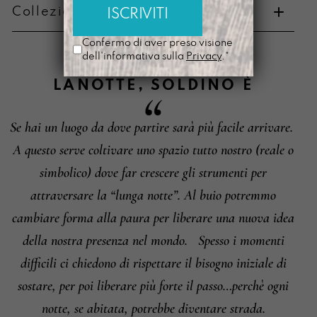
Collezione di appartenenza
Metodi di pagamento
Confermo di aver preso visione
dell'informativa sulla
Privacy
.*
LANOTTE
,
SOLDINO
È
Se hai un luogo da dove partire sarà più facile arrivare.
Informazioni su cambi e resi
A questo serve coltivare uno spazio tutto nostro (reale o
simbolico) dove far crescere gli strumenti per
attraversare la “lunga notte”. Al buio potremmo
cambiare forma alla paura per liberare una nuova idea
della nostra presenza nel mondo.
Spesso i momenti
difficili ci chiedono di rispettare il bisogno iniziale di
sostare, per poi liberare più forte il passo…perchè ogni
notte, se abitata, potrebbe diventare strada.