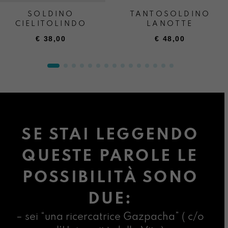
SOLDINO
TANTOSOLDINO
CIELITOLINDO
LANOTTE
€
38,00
€
48,00
SE STAI LEGGENDO
QUESTE PAROLE LE
POSSIBILITÀ SONO
DUE:
– sei “una ricercatrice Gazpacha” ( c/o