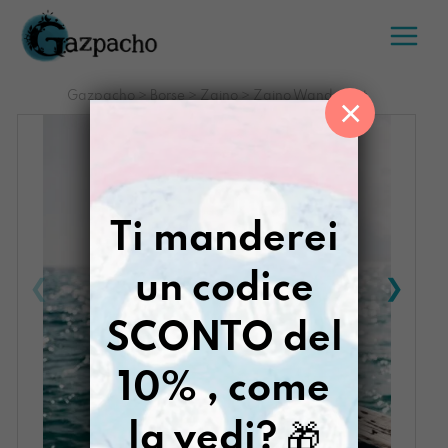
Salta
al
contenuto
Gazpacho
>
Borse
>
Zaino
>
Zaino Wanderlust
×
Ti manderei
un codice
SCONTO del
10% , come
la vedi?
🎁