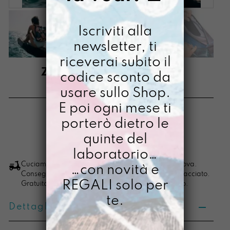
Iscriviti alla
newsletter, ti
riceverai subito il
ZAINO WANDERLUST
codice sconto da
usare sullo Shop.
€
95,00
E poi ogni mese ti
[ Borse Zaino: 38,5 x 33 x 10 cm ]
porterò dietro le
quinte del
LO VOGLIO
Zaino
laboratorio…
Wanderlust
Cuciamo ogni ordine nel nostro laboratorio di Padova.
…con novità e
Consegna in 4/5 giorni lavorativi, pacco sempre tracciato.
quantità
REGALI solo per
Gratuita per ordini di importo superiore ai 100 euro.
te.
Dettagli prodotto