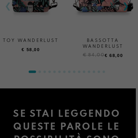
TOY WANDERLUST
BASSOTTA
WANDERLUST
€
58,00
Il
Il
€
84,00
€
68,00
prezzo
prezzo
originale
attuale
era:
è:
€ 84,00.
€ 68,00.
SE STAI LEGGENDO
QUESTE PAROLE LE