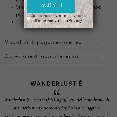
neutro (senza componente alcolica)
Si ammorbidisce con l’uso e la stampa
può scolorire
Confermo di aver preso visione
dell'informativa sulla
Privacy
.*
Modalità di pagamento e resi
Collezione di appartenenza
Metodi di pagamento
WANDERLUST
È
Wanderlust (Germania) "Il significato della sindrome di
Informazioni su cambi e resi
Wanderlust è l’ossessione/desiderio di viaggiare
continuamente cercando nuovi luoghi. Spesso si viaggia