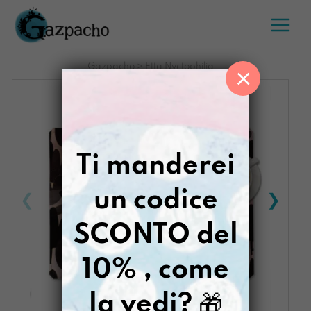
Salta
al
contenuto
Gazpacho
>
Etta Nyctophilia
×
Ti manderei
un codice
SCONTO del
10% , come
la vedi?
🎁