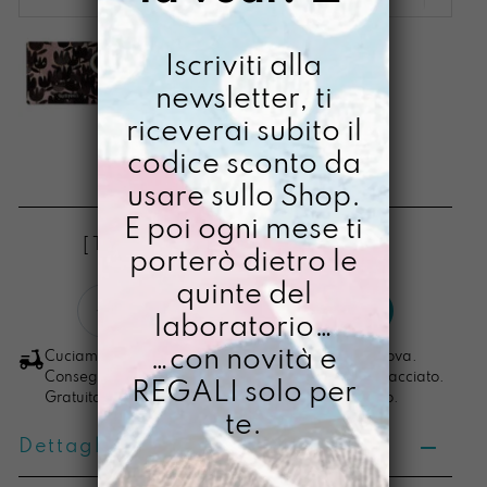
Iscriviti alla
newsletter, ti
riceverai subito il
ETTA NYCTOPHILIA
codice sconto da
usare sullo Shop.
€
20,00
E poi ogni mese ti
[ Tovaglietta Americana: 34 X 45 cm ]
porterò dietro le
quinte del
Etta
LO VOGLIO
laboratorio…
Nyctophilia
quantità
…con novità e
Cuciamo ogni ordine nel nostro laboratorio di Padova.
Consegna in 4/5 giorni lavorativi, pacco sempre tracciato.
REGALI solo per
Gratuita per ordini di importo superiore ai 100 euro.
te.
Dettagli prodotto