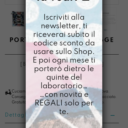
Iscriviti alla
newsletter, ti
riceverai subito il
PORTAMIQUELLIBRO HYGGE
codice sconto da
usare sullo Shop.
€
38,00
E poi ogni mese ti
[ Buste PortaLibro: 18 x 23 x fino a 3cm ]
porterò dietro le
quinte del
LO VOGLIO
PortamiquelLibro
laboratorio…
Hygge
Cuciamo ogni ordine nel nostro laboratorio di Padova.
…con novità e
Consegna in 4/5 giorni lavorativi, pacco sempre tracciato.
quantità
REGALI solo per
Gratuita per ordini di importo superiore ai 100 euro.
te.
Dettagli prodotto