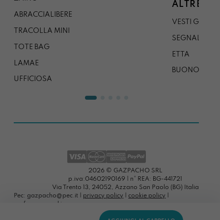
ALTRE CO
ABRACCIALIBERE
VESTI GAZP
TRACOLLA MINI
SEGNALIBRO
TOTE BAG
ETTA
LAMAE
BUONO REG
UFFICIOSA
2026 © GAZPACHO SRL
p.iva:04602190169 | n° REA: BG-441721
Via Trento 13, 24052, Azzano San Paolo (BG) Italia
Pec: gazpacho@pec.it |
privacy policy
|
cookie policy
|
preferenze cookies