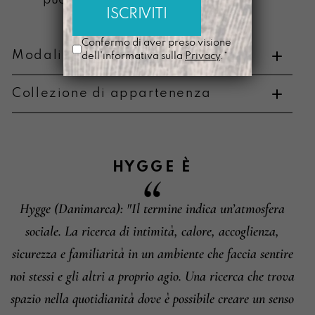
può scolorire
Confermo di aver preso visione
Modalità di pagamento e resi
dell'informativa sulla
Privacy
.*
Collezione di appartenenza
Metodi di pagamento
HYGGE
È
Hygge (Danimarca): "Il termine indica un’atmosfera
Informazioni su cambi e resi
sociale. La ricerca di intimità, calore, accoglienza,
sicurezza e familiarità in un ambiente che faccia sentire
noi stessi e gli altri a proprio agio. Una ricerca che trova
spazio nella quotidianità dove è possibile creare un senso