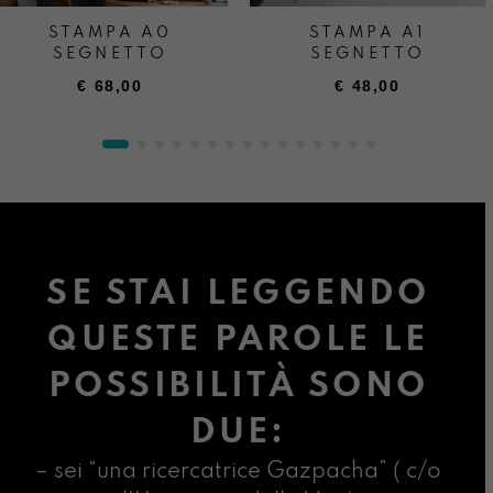
STAMPA A0
STAMPA A1
SEGNETTO
SEGNETTO
€
68,00
€
48,00
SE STAI LEGGENDO
QUESTE PAROLE LE
POSSIBILITÀ SONO
DUE:
– sei “una ricercatrice Gazpacha” ( c/o