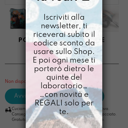
Iscriviti alla
newsletter, ti
riceverai subito il
PORTAMIQUELLIBRONE
codice sconto da
SEGNETTO
usare sullo Shop.
E poi ogni mese ti
€
48,00
porterò dietro le
[ Buste Portalibro: 25 x 34 x 4 cm ]
quinte del
Non disponibile al momento
laboratorio…
…con novità e
REGALI solo per
Cuciamo ogni ordine nel nostro laboratorio di Padova.
te.
Consegna in 4/5 giorni lavorativi, pacco sempre tracciato.
Gratuita per ordini di importo superiore ai 100 euro.