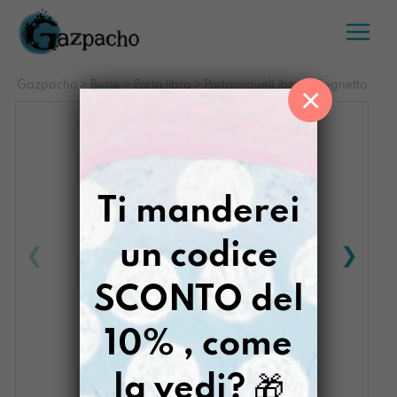
Salta
al
contenuto
Gazpacho
>
Buste
>
Porta libro
>
PortamiquelLibrone Segnetto
×
Ti manderei
un codice
SCONTO del
10% , come
la vedi?
🎁