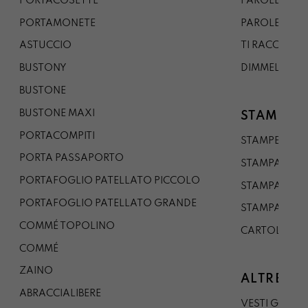
PORTACOSETTE
PAROLE DAL 
PORTAMONETE
PAROLE DA G
ASTUCCIO
TI RACCONTO
BUSTONY
DIMMELO
BUSTONE
BUSTONE MAXI
STAMPE
PORTACOMPITI
STAMPE A5
PORTA PASSAPORTO
STAMPA A3
PORTAFOGLIO PATELLATO PICCOLO
STAMPA A1
PORTAFOGLIO PATELLATO GRANDE
STAMPA A0
COMMÉ TOPOLINO
CARTOLINA
COMMÉ
ZAINO
ALTRE CO
ABRACCIALIBERE
VESTI GAZP