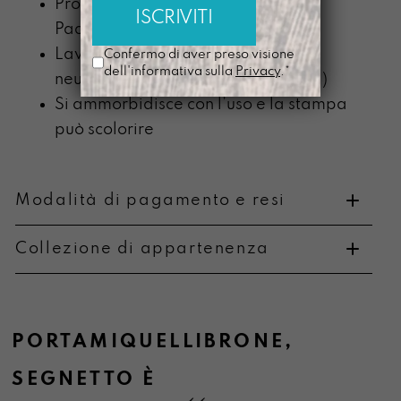
Prodotta nel nostro laboratorio di
Padova
Lavabile a mano con detergente
Confermo di aver preso visione
dell'informativa sulla
Privacy
.*
neutro (senza componente alcolica)
Si ammorbidisce con l’uso e la stampa
può scolorire
Modalità di pagamento e resi
Collezione di appartenenza
Metodi di pagamento
PORTAMIQUELLIBRONE
,
SEGNETTO
È