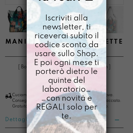
Iscriviti alla
newsletter, ti
riceverai subito il
MANICONA COSE IMPERFETTE
codice sconto da
usare sullo Shop.
€
95,00
Il
Il
€
78,00
E poi ogni mese ti
prezzo
prezzo
[ Borse Borsa a tracolla: 36,5 x 32 x 6 cm ]
porterò dietro le
originale
attuale
quinte del
era:
è:
LO VOGLIO
Manicona
laboratorio…
€ 95,00.
€ 78,00.
Cose
Cuciamo ogni ordine nel nostro laboratorio di Padova.
…con novità e
Consegna in 4/5 giorni lavorativi, pacco sempre tracciato.
Imperfette
REGALI solo per
Gratuita per ordini di importo superiore ai 100 euro.
quantità
te.
Dettagli prodotto