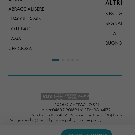
ALTRE CO
ABRACCIALIBERE
VESTI GAZP
TRACOLLA MINI
SEGNALIBRO
TOTE BAG
ETTA
LAMAE
BUONO REG
UFFICIOSA
2026 © GAZPACHO SRL
p.iva:04602190169 | n° REA: BG-441721
Via Trento 13, 24052, Azzano San Paolo (BG) Italia
Pec: gazpacho@pec.it |
privacy policy
|
cookie policy
|
preferenze cookies