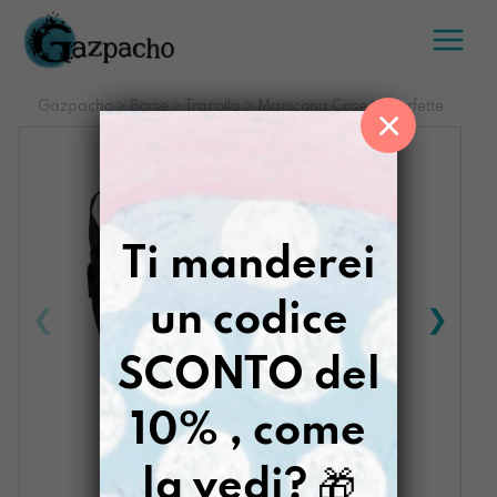
Salta
al
contenuto
Gazpacho
>
Borse
>
Tracolla
>
Manicona Cose Imperfette
×
Ti manderei
un codice
SCONTO del
10% , come
la vedi?
🎁