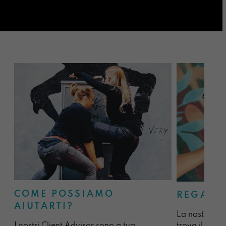
COME POSSIAMO
REGALA
AIUTARTI?
La nostra sel
I nostri Client Advisor sono a tua