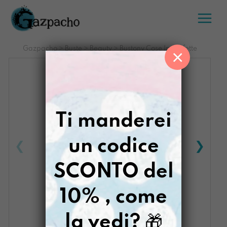
Salta
al
contenuto
Gazpacho
>
Buste
>
Beauty
>
Bustony Cose Imperfette
×
Ti manderei
un codice
SCONTO del
10% , come
la vedi?
🎁