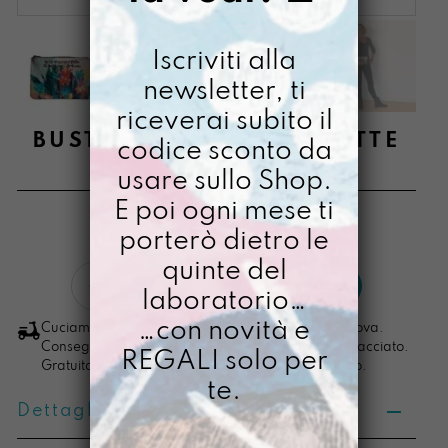
Iscriviti alla
newsletter, ti
riceverai subito il
BUSTONY COSE IMPERFETTE
codice sconto da
usare sullo Shop.
€
24,00
E poi ogni mese ti
[ Beauty Beauty: 21,5 x15x1,5 cm ]
porterò dietro le
quinte del
Bustony
LO VOGLIO
laboratorio…
Cose
Imperfette
…con novità e
Cuciamo ogni ordine nel nostro laboratorio di Padova.
quantità
Consegna in 4/5 giorni lavorativi, pacco sempre tracciato.
REGALI solo per
Gratuita per ordini di importo superiore ai 100 euro.
te.
Dettagli prodotto