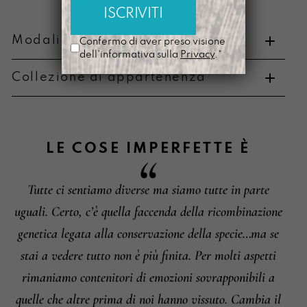
Modalità di pagamento e resi
Confermo di aver preso visione
dell'informativa sulla
Privacy
.*
Collezione di appartenenza
Metodi di pagamento
LE COSE IMPERFETTE
È
Tutte ci sentiamo diverse ma siamo tutte in parte
Informazioni su cambi e resi
uguali. Certo, c’è quella faccenda della ricombinazione
genetica legata alla conservazione della specie…ma se
stai a vedere tutto non è più finita. Per molti aspetti
rimaniamo contenitori di emozioni sovrapponibili a
quelle che altre prima di noi hanno vissuto. Cambia il