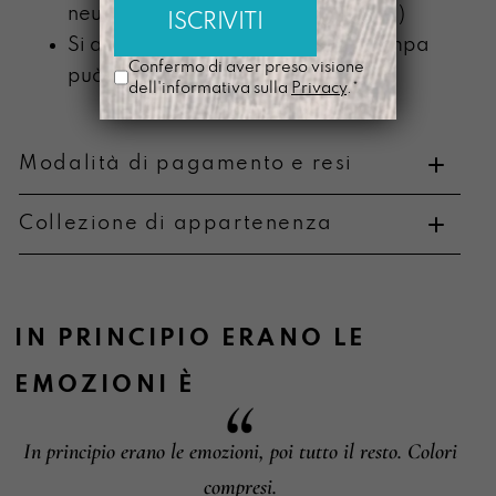
neutro (senza componente alcolica)
Si ammorbidisce con l’uso e la stampa
Confermo di aver preso visione
può scolorire
dell'informativa sulla
Privacy
.*
Modalità di pagamento e resi
Collezione di appartenenza
Metodi di pagamento
IN PRINCIPIO ERANO LE
EMOZIONI
È
Informazioni su cambi e resi
In principio erano le emozioni, poi tutto il resto. Colori
compresi.