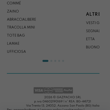
COMMÉ
ZAINO
ALTRE CO
ABRACCIALIBERE
VESTI GAZP
TRACOLLA MINI
SEGNALIBRO
TOTE BAG
ETTA
LAMAE
BUONO REG
UFFICIOSA
2026 © GAZPACHO SRL
p.iva:04602190169 | n° REA: BG-441721
Via Trento 13, 24052, Azzano San Paolo (BG) Italia
Pec: gazpacho@pec.it |
privacy policy
|
cookie policy
|