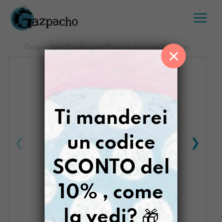
Salta
al
contenuto
Gazpacho
>
Cardisssima Principio Erano le Emozioni
×
Ti manderei
un codice
SCONTO del
10% , come
la vedi?
🎁