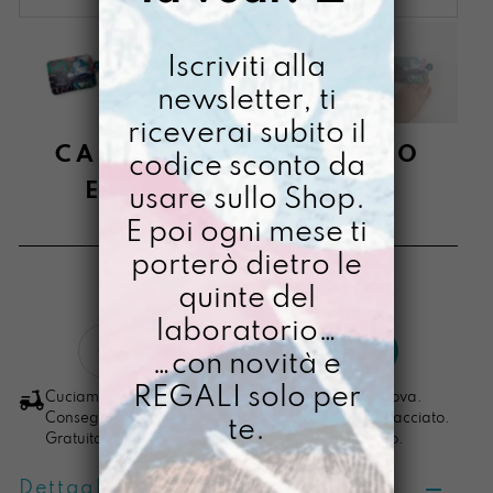
Iscriviti alla
newsletter, ti
riceverai subito il
CARDISSSIMA PRINCIPIO
codice sconto da
ERANO LE EMOZIONI
usare sullo Shop.
E poi ogni mese ti
€
16,00
porterò dietro le
[ Portacarte: 10,3 x 7,5 x 0,4cm ]
quinte del
laboratorio…
Cardisssima
LO VOGLIO
…con novità e
Principio
Erano
REGALI solo per
Cuciamo ogni ordine nel nostro laboratorio di Padova.
le
Consegna in 4/5 giorni lavorativi, pacco sempre tracciato.
te.
Gratuita per ordini di importo superiore ai 100 euro.
Emozioni
quantità
Dettagli prodotto