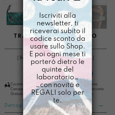
Iscriviti alla
newsletter, ti
riceverai subito il
TRACOLLA MINI FUTURO
codice sconto da
usare sullo Shop.
€
74,00
Il
Il
€
64,00
E poi ogni mese ti
prezzo
prezzo
[ Borse Borsa a tracolla: 20 x 32 x 6 cm ]
porterò dietro le
originale
attuale
quinte del
Tracolla
era:
è:
LO VOGLIO
laboratorio…
mini
€ 74,00.
€ 64,00.
Futuro
…con novità e
Cuciamo ogni ordine nel nostro laboratorio di Padova.
quantità
Consegna in 4/5 giorni lavorativi, pacco sempre tracciato.
REGALI solo per
Gratuita per ordini di importo superiore ai 100 euro.
te.
Dettagli prodotto