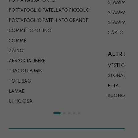
PORTA PASSAPORTO
STAMPA A3
PORTAFOGLIO PATELLATO PICCOLO
STAMPA A1
PORTAFOGLIO PATELLATO GRANDE
STAMPA A0
COMMÉ TOPOLINO
CARTOLINA
COMMÉ
ZAINO
ALTRE CO
ABRACCIALIBERE
VESTI GAZP
TRACOLLA MINI
SEGNALIBRO
TOTE BAG
ETTA
LAMAE
BUONO REG
UFFICIOSA