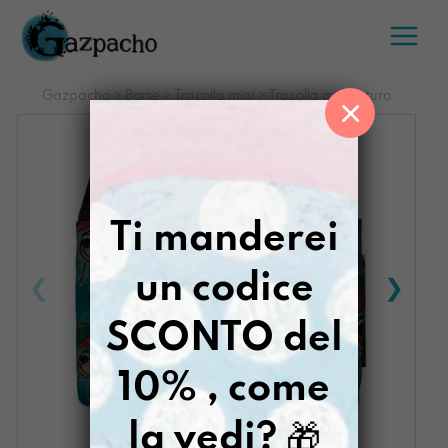
Salta
al
contenuto
Gazpacho
>
Borse
>
Tracolla mini
>
Tracolla mini Futuro
×
Ti manderei
un codice
SCONTO del
10% , come
la vedi?
🎁