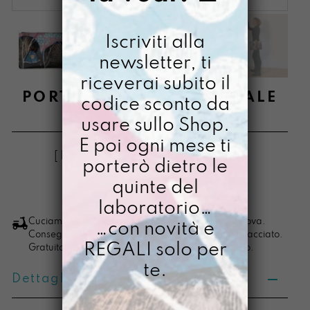
Iscriviti alla
newsletter, ti
riceverai subito il
PORTACOMPITI ESSENZIALE
codice sconto da
usare sullo Shop.
€
58,00
E poi ogni mese ti
[ Buste Organizer: 34,5 x 24 x 1,5 cm ]
porterò dietro le
quinte del
LO VOGLIO
Portacompiti
laboratorio…
Essenziale
Cuciamo ogni ordine nel nostro laboratorio di Padova.
…con novità e
Consegna in 4/5 giorni lavorativi, pacco sempre tracciato.
quantità
REGALI solo per
Gratuita per ordini di importo superiore ai 100 euro.
te.
Dettagli prodotto