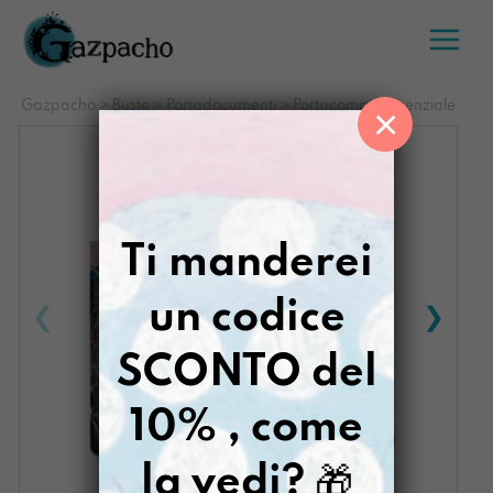
Salta
al
contenuto
Gazpacho
>
Buste
>
Portadocumenti
>
Portacompiti Essenziale
×
Ti manderei
un codice
SCONTO del
10% , come
la vedi?
🎁