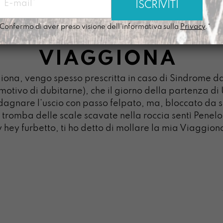
Confermo di aver preso visione dell'informativa sulla
Privacy
.*
VIAGGIONA
iona, vengo spesso prescritta in caso di Sindrome d
motivo di dubitarne), che il giorno della partenza di U
dagnare l’uscio con passo felpato, ma, bloccato da 
 tromba delle scale scavate nella roccia sentì Penel
 hey furbetto, ti ho detto di mollare la mia Viaggion