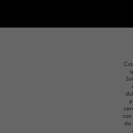
Cia
s
Si
dub
p
cer
con
da 