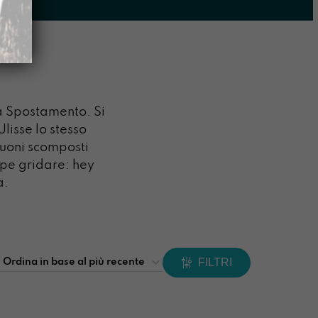
a Spostamento. Si
lisse lo stesso
suoni scomposti
ope gridare: hey
a.
FILTRI