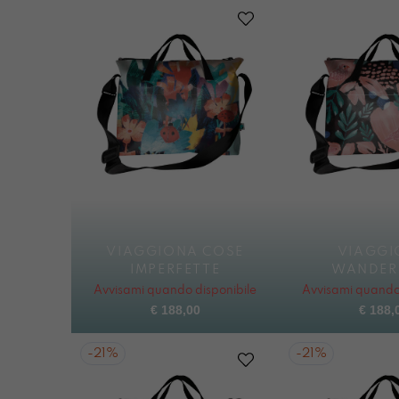
VIAGGIONA COSE
VIAGGI
IMPERFETTE
WANDER
Avvisami quando disponibile
Avvisami quando 
€
188,00
€
188,
-
21%
-
21%