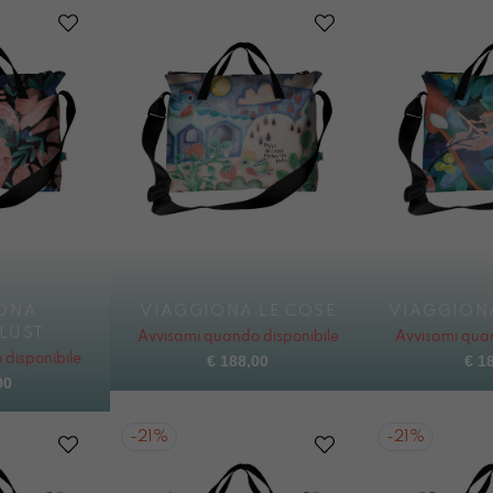
ONA
VIAGGIONA LE COSE
VIAGGION
LUST
Avvisami quando disponibile
Avvisami quan
disponibile
€
188,00
€
18
00
-
21%
-
21%