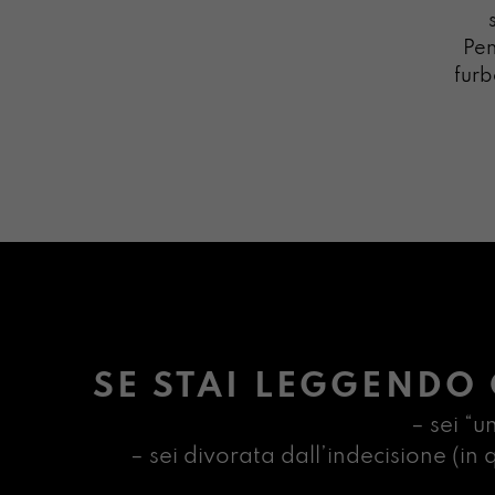
Pen
furb
SE STAI LEGGENDO 
– sei “u
– sei divorata dall’indecisione (i