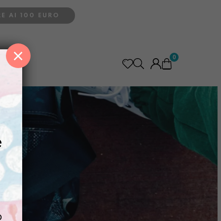
E AI 100 EURO
×
0
e
o