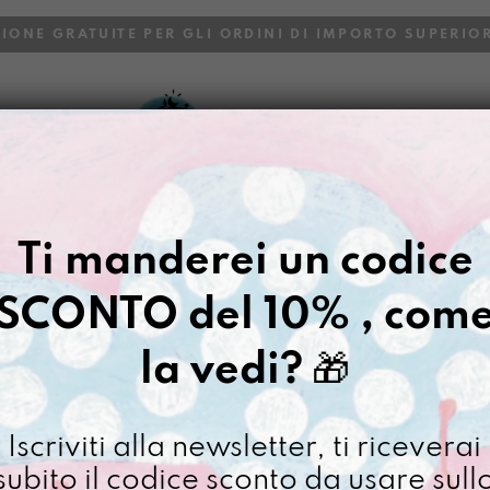
ZIONE GRATUITE PER GLI ORDINI DI IMPORTO SUPERIOR
VOI
BLOG
Ti manderei un codice
SCONTO del 10% , com
la vedi?
🎁
Iscriviti alla newsletter, ti riceverai
subito il codice sconto da usare sull