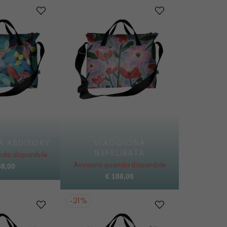
A ABDITORY
VIAGGIONA
NEFELIBATA
do disponibile
8,00
Avvisami quando disponibile
€
188,00
-
21%