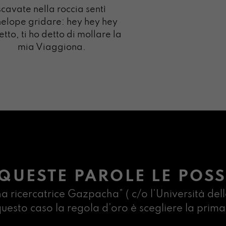
scavate nella roccia sentì
elope gridare: hey hey hey
etto, ti ho detto di mollare la
mia Viaggiona.
QUESTE PAROLE LE POSS
na ricercatrice Gazpacha” ( c/o l’Università dell
n questo caso la regola d’oro è scegliere la pr