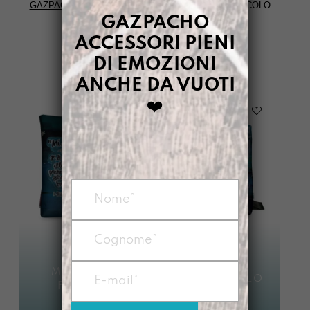
GAZPACHO
>
TI RACCONTO UNA STORIA
>
IL PICCOLO
GAZPACHO
ACCESSORI PIENI
FILTRI
DI EMOZIONI
ANCHE DA VUOTI
❤️
MANICONA
ZAINO PICCOLO
PICCOLO
€
95,00
€
95,00