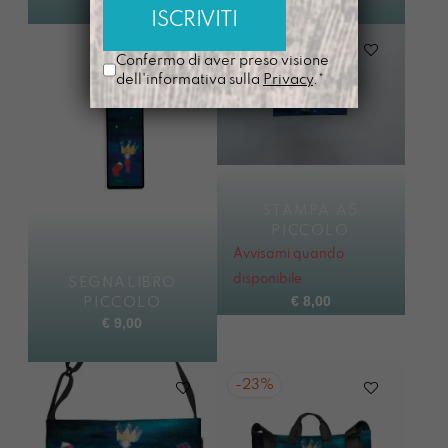
Confermo di aver preso visione
dell'informativa sulla
Privacy
.*
STAMPA A5
PICCOLO
Avvisami quando
disponibile
SEGNALIBRO
€
8,00
PICCOLO
€
9,00
-
23%