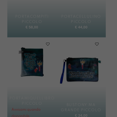
PORTACOMPITI
PORTACELLULINO
PICCOLO
PICCOLO
€
58,00
€
44,00
PORTAMIQUELLIBRO
PICCOLO
BUSTONY MA
Avvisami quando
GRANDE PICCOLO
€
34,00
disponibile