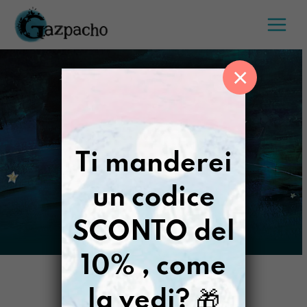
Salta
al
contenuto
×
Ti manderei
un codice
SCONTO del
10% , come
la vedi?
🎁