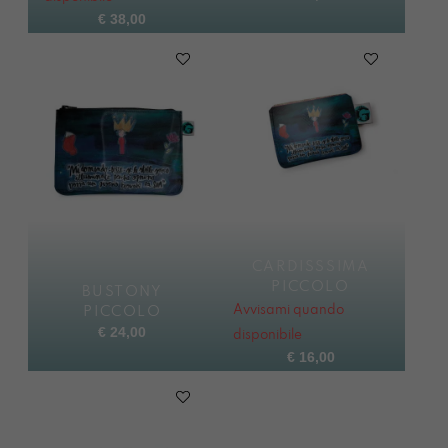
€
38,00
CARDISSSIMA
PICCOLO
BUSTONY
Avvisami quando
PICCOLO
€
24,00
disponibile
€
16,00