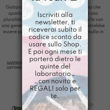
GATTARA
Gattara (Roma): "Solitamente una donna che
spontaneamente si dedica alla cura di una
Iscriviti alla
pluralità di gatti (soprattuto randagi). Lo fa con
newsletter, ti
una generosità che con gli esseri umani potrebbe
riceverai subito il
essere pericolosa, cioè senza aspettarsi nulla in
codice sconto da
cambio”
usare sullo Shop.
E poi ogni mese ti
porterò dietro le
GAZPACHO
>
PAROLE DAL RESTO DELLA TERRA
>
quinte del
GATTARA
laboratorio…
…con novità e
FILTRI
REGALI solo per
te.