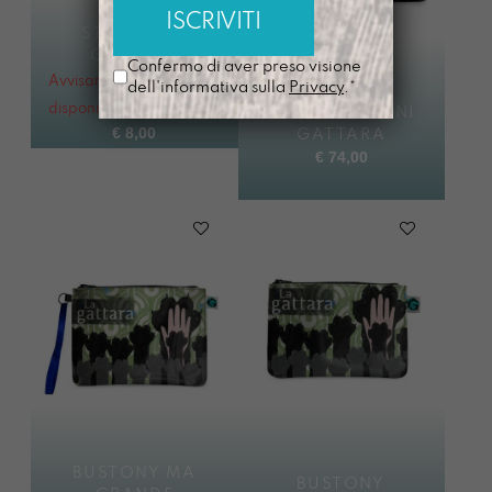
STAMPA A5
GATTARA
Confermo di aver preso visione
Avvisami quando
dell'informativa sulla
Privacy
.*
disponibile
TRACOLLA MINI
€
8,00
GATTARA
€
74,00
BUSTONY MA
BUSTONY