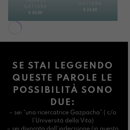
GRANDE
GATTARA
GATTARA
€
24,00
€
34,00
SE STAI LEGGENDO
QUESTE PAROLE LE
POSSIBILITÀ SONO
DUE:
– sei “una ricercatrice Gazpacha” ( c/o
l’Università della Vita)
– sei divorata dall’indecisione (in questo