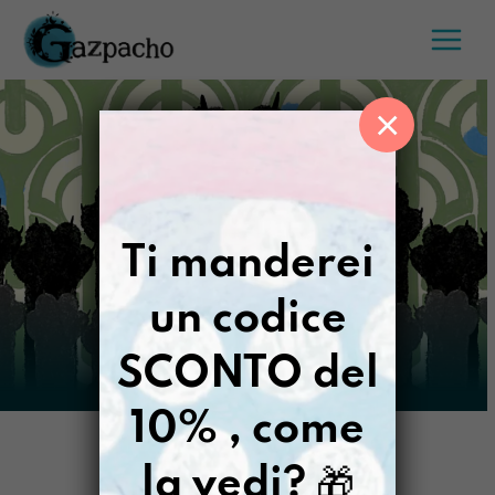
Salta
al
contenuto
×
Ti manderei
un codice
SCONTO del
10% , come
la vedi?
🎁