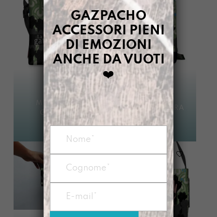
GAZPACHO
ACCESSORI PIENI
DI EMOZIONI
ANCHE DA VUOTI
❤️
MANICONA
ZAINO GATTARA
GATTARA
€
95,00
€
95,00