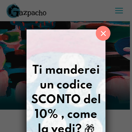
Salta
al
contenuto
×
Ti manderei
un codice
SCONTO del
10% , come
la vedi?
🎁