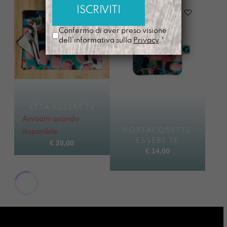
Confermo di aver preso visione
dell'informativa sulla
Privacy
.*
ETTA ESSERE TE
Avvisami quando
PORTACOSETTE
disponibile
ESSERE TE
€
20,00
€
14,00