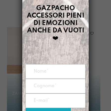
GAZPACHO
FILTRI
ACCESSORI PIENI
DI EMOZIONI
ANCHE DA VUOTI
❤️
SEGNALIBRO
ZAINO ESSERE TE
ESSERE TE
€
95,00
€
9,00