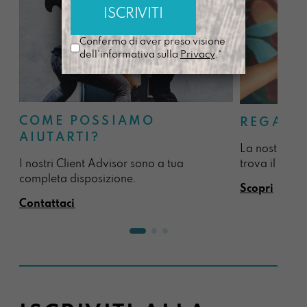
Confermo di aver preso visione
dell'informativa sulla
Privacy
.*
COME POSSIAMO
REGALA
AIUTARTI?
La nostra sel
I nostri Client Advisor sono a tua
trova il regal
completa disposizione.
Scopri
Contattaci