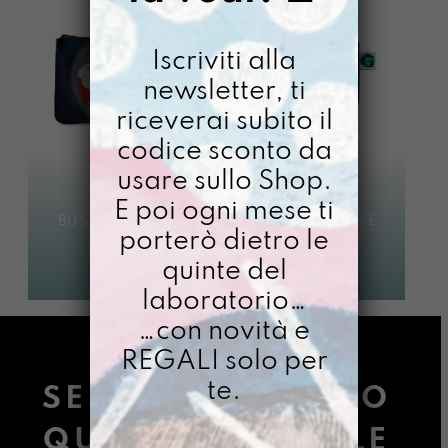
Iscriviti alla
newsletter, ti
riceverai subito il
codice sconto da
usare sullo Shop.
E poi ogni mese ti
BUSTONY VIENI
PORTACOSETTE
porterò dietro le
BABBO
VIENI BABBO
€
24,00
€
14,00
quinte del
laboratorio…
…con novità e
REGALI solo per
te.
SE STAI LEGGENDO
QUESTE PAROLE LE