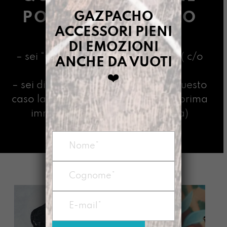
POSSIBILITÀ SONO
GAZPACHO
ACCESSORI PIENI
DUE:
DI EMOZIONI
– sei “una ricercatrice Gazpacha” ( c/o
ANCHE DA VUOTI
l’Università della Vita)
❤️
– sei divorata dall’indecisione (in questo
caso la regola d’oro è scegliere la prima
immagine che ti ha emozionata)