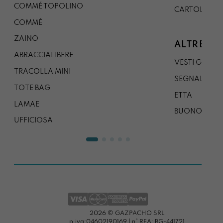
COMMÉ TOPOLINO
CARTOLINA
COMMÉ
ZAINO
ALTRE CO
ABRACCIALIBERE
VESTI GAZP
TRACOLLA MINI
SEGNALIBRO
TOTE BAG
ETTA
LAMAE
BUONO REG
UFFICIOSA
2026 © GAZPACHO SRL
p.iva:04602190169 | n° REA: BG-441721