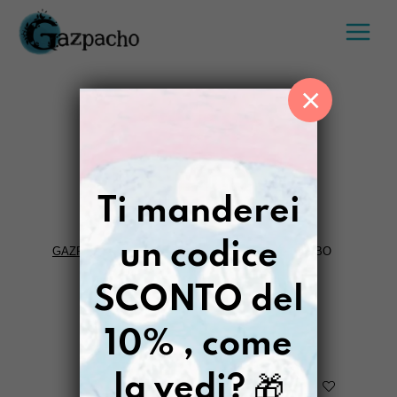
Salta
al
contenuto
×
VIENI BABBO
Ti manderei
un codice
GAZPACHO
>
NATALE RILASSATO
>
VIENI BABBO
SCONTO del
FILTRI
10% , come
la vedi?
🎁