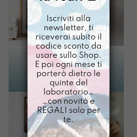
Iscriviti alla
newsletter, ti
riceverai subito il
codice sconto da
usare sullo Shop.
STAMPA A0
E poi ogni mese ti
LASCIAMO
STAMPA A5
NASCERE
LASCIAMO
porterò dietro le
Avvisami quando
NASCERE
quinte del
€
8,00
disponibile
laboratorio…
€
68,00
…con novità e
REGALI solo per
te.