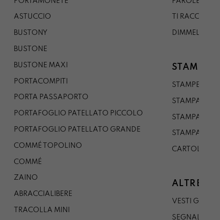
PORTAMONETE
PAROLE DA G
ASTUCCIO
TI RACCONTO
BUSTONY
DIMMELO
BUSTONE
BUSTONE MAXI
STAMPE
PORTACOMPITI
STAMPE A5
PORTA PASSAPORTO
STAMPA A3
PORTAFOGLIO PATELLATO PICCOLO
STAMPA A1
PORTAFOGLIO PATELLATO GRANDE
STAMPA A0
COMMÉ TOPOLINO
CARTOLINA
COMMÉ
ZAINO
ALTRE CO
ABRACCIALIBERE
VESTI GAZP
TRACOLLA MINI
SEGNALIBRO