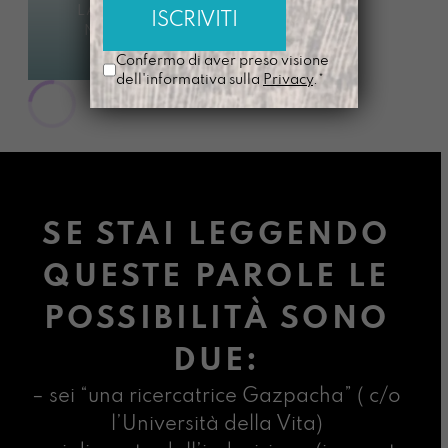
LASCIAMO
NASCERE
€
28,00
Confermo di aver preso visione
dell'informativa sulla
Privacy
.*
SE STAI LEGGENDO
QUESTE PAROLE LE
POSSIBILITÀ SONO
DUE:
– sei “una ricercatrice Gazpacha” ( c/o
l’Università della Vita)