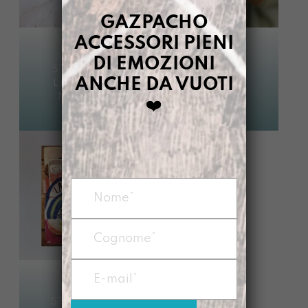
GAZPACHO
ACCESSORI PIENI
DI EMOZIONI
STAMPA A1
STAMPA A6
ANCHE DA VUOTI
LASCIAMO
LASCIAMO
NASCERE
NASCERE
❤️
€
48,00
€
3,00
STAMPA A3