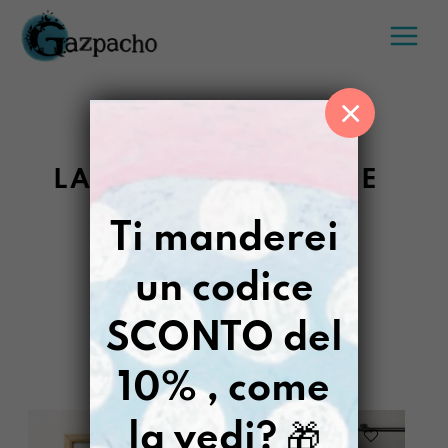
Salta
al
contenuto
×
LASCIAMO NASCERE
Ti manderei
un codice
GAZPACHO
>
LASCIAMO NASCERE
SCONTO del
FILTRI
10% , come
la vedi?
🎁