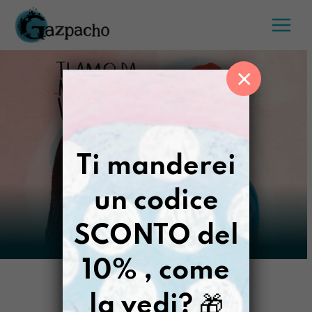
Salta
al
contenuto
×
Ti manderei
un codice
SCONTO del
10% , come
la vedi?
🎁