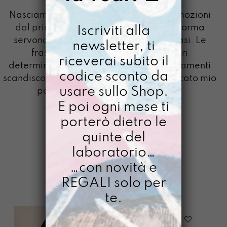
VIVERE
Nasciamo chiacchieroni, parliamo di emozioni
dal primo vagito in su e per dare loro forma
Iscriviti alla
servono le parole. Le parole creano frasi. Le
newsletter, ti
frasi costruiscono pensieri. I pensieri
riceverai subito il
determinano comportamenti. I comportamenti
codice sconto da
scandiscono il ritmo della vita che al mercato mio
usare sullo Shop.
padre comprò. Ti amo da Vivere.
E poi ogni mese ti
porterò dietro le
quinte del
GAZPACHO
>
DIMMELO
>
VIVERE
laboratorio…
…con novità e
FILTRI
REGALI solo per
te.
-
20%