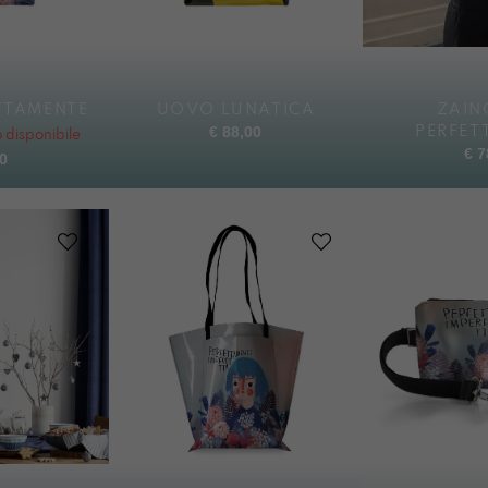
TTAMENTE
UOVO LUNATICA
ZAIN
€
88,00
PERFET
disponibile
€
7
0