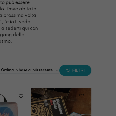
oto può essere
lo. Dove abito io
 “la prossima volta
, “e io ti vedo
 a sederti qui con
a gang delle
iasmo.
FILTRI