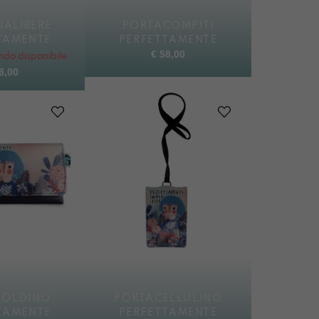
IALIBERE
PORTACOMPITI
TAMENTE
PERFETTAMENTE
€
58,00
do disponibile
8,00
SOLDINO
PORTACELLULINO
TAMENTE
PERFETTAMENTE