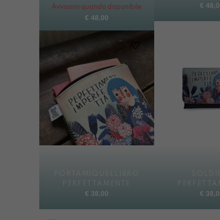
€
48,0
Avvisami quando disponibile
€
48,00
PORTAMIQUELLIBRO
SOLDI
PERFETTAMENTE
PERFETTA
€
38,00
€
38,0