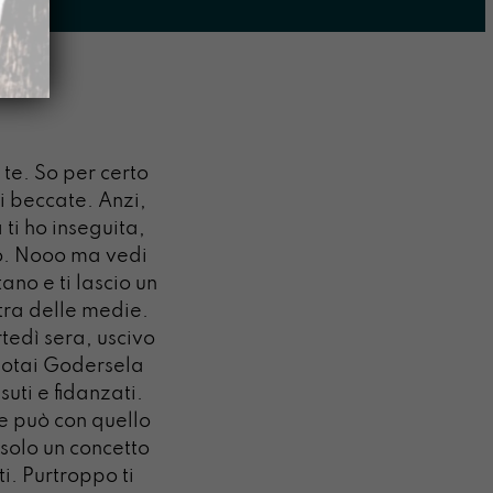
te. So per certo
i beccate. Anzi,
ti ho inseguita,
do. Nooo ma vedi
ano e ti lascio un
stra delle medie.
tedì sera, uscivo
 Notai Godersela
uti e fidanzati.
e può con quello
 solo un concetto
i. Purtroppo ti