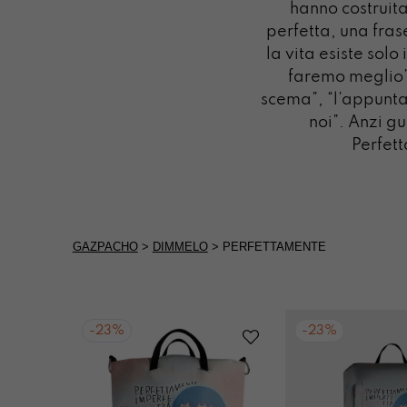
hanno costruita
perfetta, una fras
la vita esiste solo 
faremo meglio”,
scema”, “l’appuntam
noi”. Anzi g
Perfett
GAZPACHO
>
DIMMELO
>
PERFETTAMENTE
-
23%
-
23%