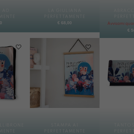
 A0
LA GIULIANA
ABRACC
MENTE
PERFETTAMENTE
PERFET
0
€
68,00
Avvisami quan
€
5
LLIBRONE
STAMPA A1
TANTO
MENTE
PERFETTAMENTE
PERFET