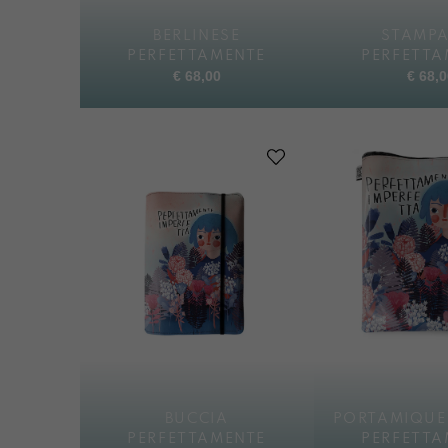
BERLINESE
STAMPA
PERFETTAMENTE
PERFETTA
€
68,00
€
68,0
BUCCIA
PORTAMIQUE
PERFETTAMENTE
PERFETTA