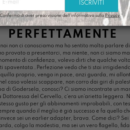
Confermo di aver preso visione dell'informativa sulla
Privacy
.*
PERFETTAMENTE
noi non ci conosciamo ma ho sentito molto parlare di 
o provato a presentarci, ma niente, non ci siamo ma
 momento di confidenza, volevo dirti che qualche volta 
ti spaventata…Perfezione vedo che ti stai irrigiden
nquilla proprio, vengo in pace, anzi guarda, mi allont
nel caso volessi scappare, non corro dai giri di pale
a di Godersela, conosci? Ci siamo incontrate un mar
a Dottoressa del Cervello, c’era un’arietta leggera.
stesso gusto per gli abbinamenti improbabili, con tess
sempre quando il meglio è già successo e fa quello ch
 invece sei un earlier adapter, brava. Come dici? Sei
rda, colgo la modestia, ma sei un vero flagello, fidat