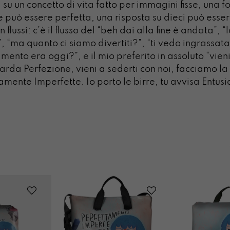
 su un concetto di vita fatto per immagini fisse, una f
e può essere perfetta, una risposta su dieci può esser
in flussi: c’è il flusso del “beh dai alla fine è andata”,
 “ma quanto ci siamo divertiti?”, “ti vedo ingrassata”
ento era oggi?”, e il mio preferito in assoluto “vieni
uarda Perfezione, vieni a sederti con noi, facciamo l
amente Imperfette. Io porto le birre, tu avvisa Entus