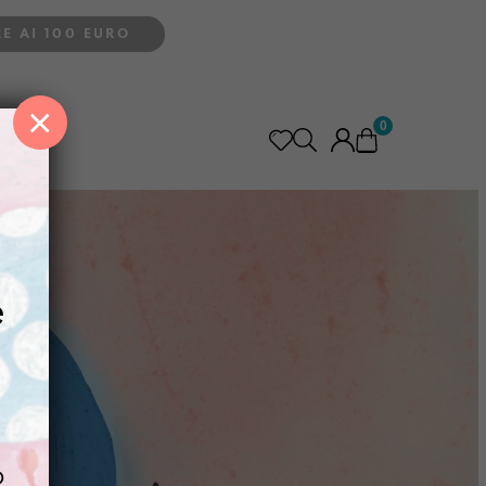
E AI 100 EURO
×
0
e
o