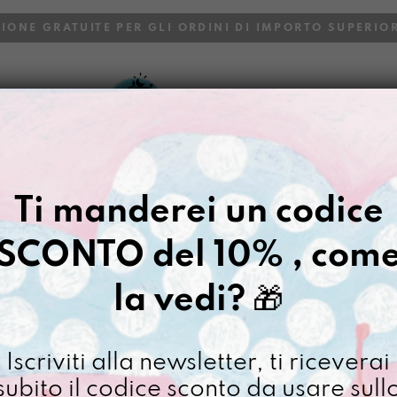
ZIONE GRATUITE PER GLI ORDINI DI IMPORTO SUPERIOR
VOI
BLOG
Ti manderei un codice
SCONTO del 10% , com
la vedi?
🎁
Iscriviti alla newsletter, ti riceverai
subito il codice sconto da usare sull