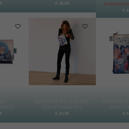
0
€
48,00
Avvisami quan
€
4
NO
BUSTONY MA GRANDE
PORTAMIQ
MENTE
PERFETTAMENTE
PERFET
0
€
34,00
€
3