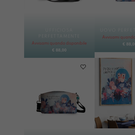
UFFICIOSA
UOVO PERFE
PERFETTAMENTE
Avvisami quando 
Avvisami quando disponibile
€
88,0
€
88,00