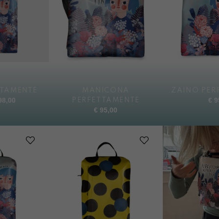
TTAMENTE
MANICONA
ZAINO PER
8,00
€
9
PERFETTAMENTE
€
95,00