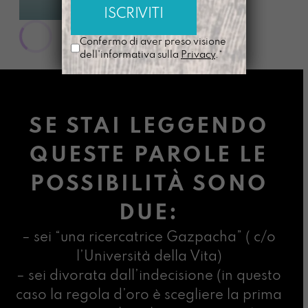
€
38,00
Confermo di aver preso visione
dell'informativa sulla
Privacy
.*
SE STAI LEGGENDO
QUESTE PAROLE LE
POSSIBILITÀ SONO
DUE:
– sei “una ricercatrice Gazpacha” ( c/o
l’Università della Vita)
– sei divorata dall’indecisione (in questo
caso la regola d’oro è scegliere la prima