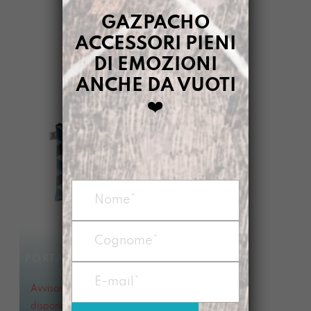
GAZPACHO
>
DIMMELO
>
LEGGERE
GAZPACHO
ACCESSORI PIENI
FILTRI
DI EMOZIONI
ANCHE DA VUOTI
❤️
PORTAMIQUELLIBRO
LEGGERE
Avvisami quando
disponibile