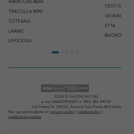
ABRACCIALIBERE
VESTI GAZP
TRACOLLA MINI
SEGNALIBRO
TOTE BAG
ETTA
LAMAE
BUONO REG
UFFICIOSA
2026 © GAZPACHO SRL
p.iva:04602190169 | n° REA: BG-441721
Via Trento 13, 24052, Azzano San Paolo (BG) Italia
Pec: gazpacho@pec.it |
privacy policy
|
cookie policy
|
preferenze cookies