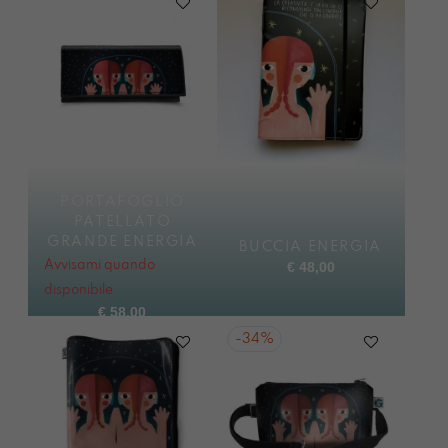
PORTAFOGLIO
PATELLATO
GRANDE ENERGIA
BUCCIA ENERGIA
Avvisami quando
€
48,00
disponibile
€
58,00
-
34%