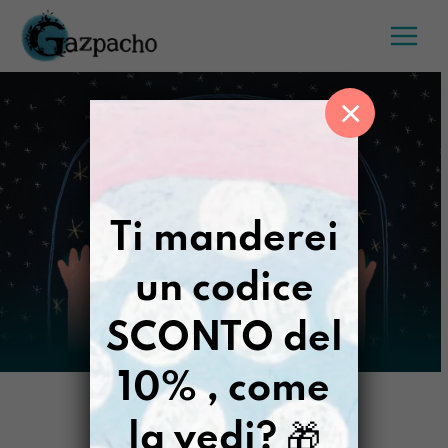
Salta
al
contenuto
×
Ti manderei
un codice
SCONTO del
10% , come
la vedi?
🎁