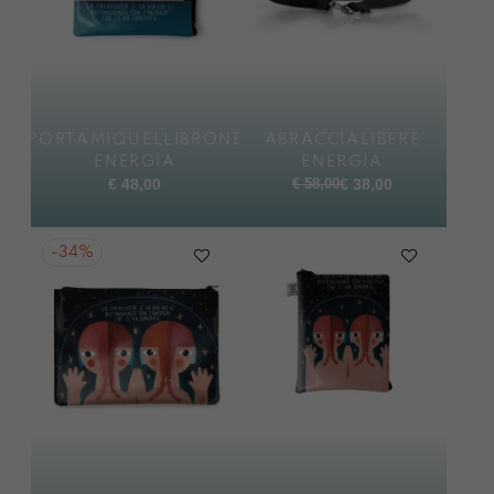
PORTAMIQUELLIBRONE
ABRACCIALIBERE
ENERGIA
ENERGIA
Il
Il
€
48,00
€
58,00
€
38,00
prezzo
prezzo
originale
attuale
era:
è:
-
34%
€ 58,00.
€ 38,00.