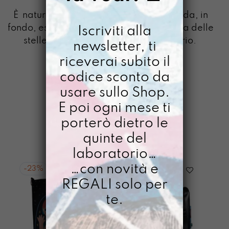
ENERGIA
È
naturale buttare sul mistico la faccenda, in
fondo, essendo fatte della stessa materia delle
Iscriviti alla
stelle, parrebbe incredibile il contrario.
newsletter, ti
riceverai subito il
codice sconto da
usare sullo Shop.
GAZPACHO
>
DIMMELO
>
ENERGIA
E poi ogni mese ti
porterò dietro le
FILTRI
quinte del
laboratorio…
…con novità e
-
23%
REGALI solo per
te.