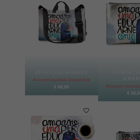
UFFICIOSA AMARNE
PORTACO
AMAR
Avvisami quando disponibile
€
88,00
Avvisami quando 
€
58,0