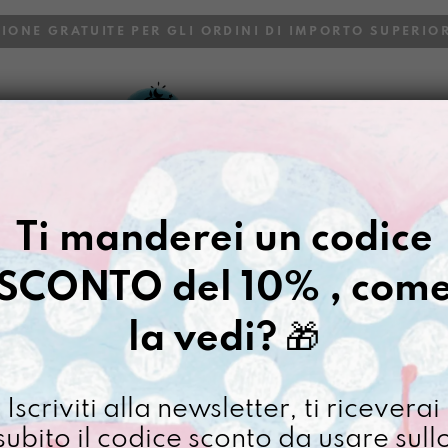
ZIONE GRATUITE PER GLI ORDINI DI IMPORTO SUPERIOR
VOI
BLOG
Ti manderei un codice
SCONTO del 10% , com
la vedi?
🎁
Iscriviti alla newsletter, ti riceverai
subito il codice sconto da usare sull