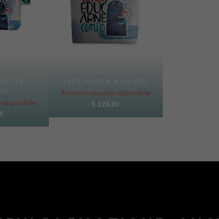
SETTE
SECCHIONA AMARNE
NE
Avvisami quando disponibile
disponibile
€
128,00
0