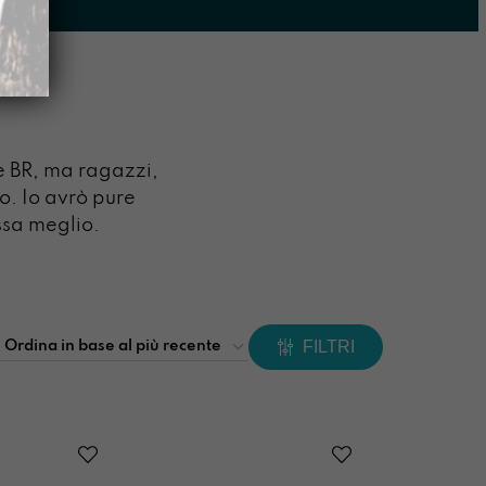
e BR, ma ragazzi,
o. Io avrò pure
assa meglio.
FILTRI