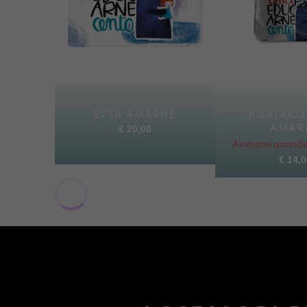
ETTA AMARNE
PORTACO
€
20,00
AMAR
Avvisami quando 
€
14,0