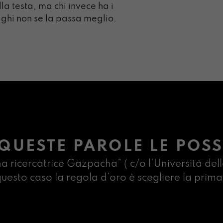
lla testa, ma chi invece ha i
ghi non se la passa meglio.
QUESTE PAROLE LE POSS
na ricercatrice Gazpacha” ( c/o l’Università dell
n questo caso la regola d’oro è scegliere la pr