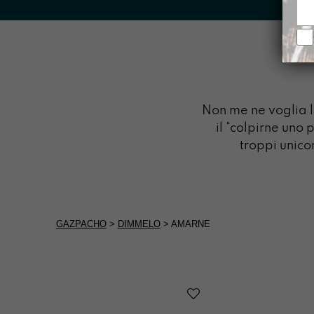
Non me ne voglia 
il “colpirne uno
troppi unico
GAZPACHO
>
DIMMELO
>
AMARNE