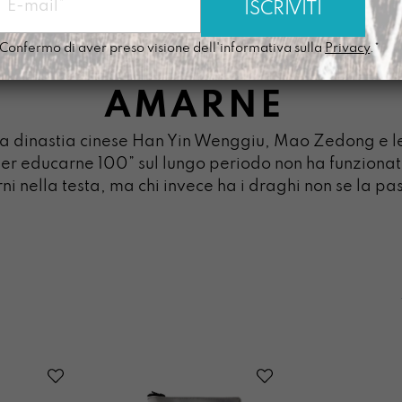
Confermo di aver preso visione dell'informativa sulla
Privacy
.*
AMARNE
la dinastia cinese Han Yin Wenggiu, Mao Zedong e l
 per educarne 100” sul lungo periodo non ha funzionat
rni nella testa, ma chi invece ha i draghi non se la p