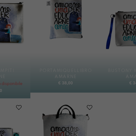
MPITI
PORTAMIQUELLIBRO
BUSTONY 
NE
AMARNE
AM
€
38,00
€
3
disponibile
0