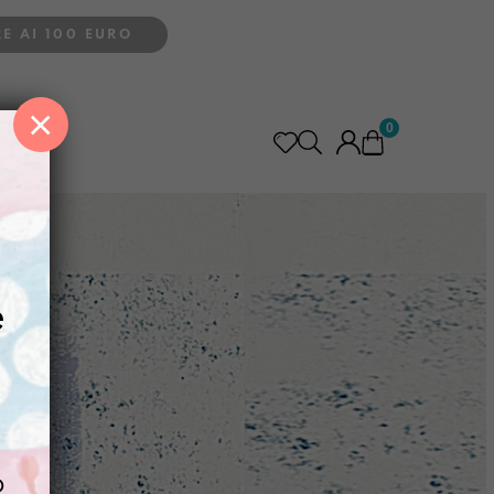
E AI 100 EURO
×
0
e
o