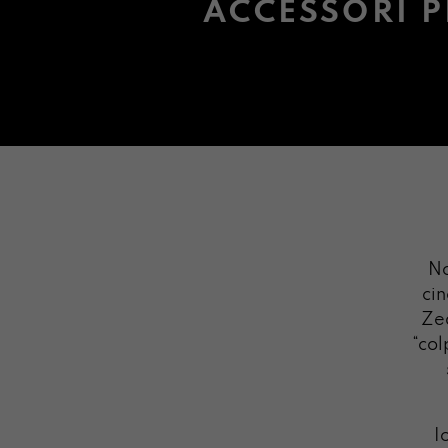
ACCESSORI P
No
ci
Zed
“col
I