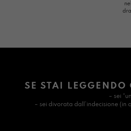
ne
dra
SE STAI LEGGENDO 
– sei “u
– sei divorata dall’indecisione (i