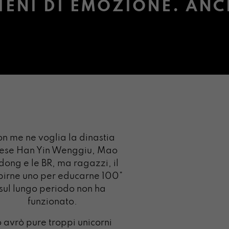
IENI DI EMOZIONE. ANC
n me ne voglia la dinastia
nese Han Yin Wenggiu, Mao
ong e le BR, ma ragazzi, il
pirne uno per educarne 100”
sul lungo periodo non ha
funzionato.
o avrò pure troppi unicorni