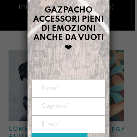
immagine che ti ha emozionata)
GAZPACHO
ACCESSORI PIENI
DI EMOZIONI
ANCHE DA VUOTI
❤️
COME POSSIAMO
REGALA
AIUTARTI?