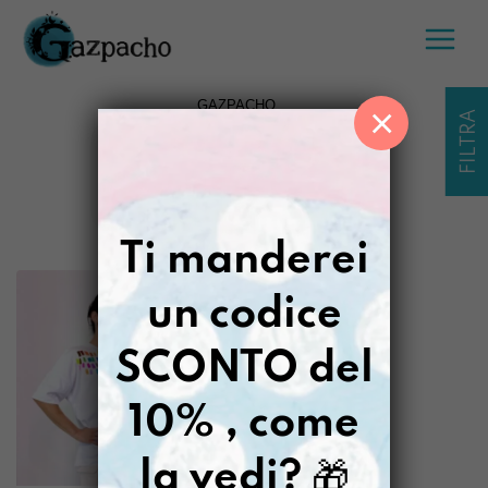
Salta
al
contenuto
GAZPACHO
×
FILTRA
VISUALIZZAZIONE DEL RISULTATO
FILTRI
Ti manderei
un codice
SCONTO del
10% , come
la vedi?
🎁