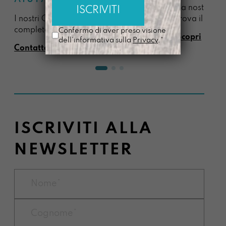
La nostra sel
I nostri Client Advisor sono a tua
trova il regal
completa disposizione.
Confermo di aver preso visione
Scopri
dell'informativa sulla
Privacy
.*
Contattaci
ISCRIVITI ALLA
NEWSLETTER