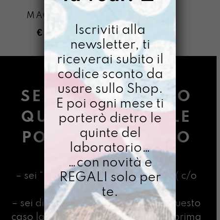
MAGLIETTA
Iscriviti alla
€
45,00
newsletter, ti
riceverai subito il
codice sconto da
usare sullo Shop.
SE STAI LEGGENDO
E poi ogni mese ti
QUESTE PAROLE LE
porterò dietro le
quinte del
POSSIBILITÀ SONO
laboratorio…
DUE:
…con novità e
REGALI solo per
– sei “una ricercatrice Gazpacha” ( c/o
l’Università della Vita)
te.
– sei divorata dall’indecisione (in questo
caso la regola d’oro è scegliere la prima