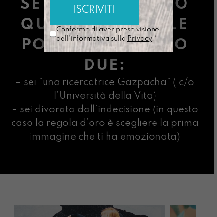
SE STAI LEGGENDO
QUESTE PAROLE LE
Confermo di aver preso visione
dell'informativa sulla
Privacy
.*
POSSIBILITÀ SONO
DUE:
– sei “una ricercatrice Gazpacha” ( c/o
l’Università della Vita)
– sei divorata dall’indecisione (in questo
caso la regola d’oro è scegliere la prima
immagine che ti ha emozionata)