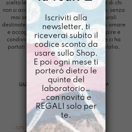
scelto le riflessioni complesse e ambigue di chi
non si accontenta di idee prese in prestito, senza
Iscriviti alla
mai sentirsi relegata a possibilità culturali
destinate al femminile. Natalia capace di amare
newsletter, ti
e accogliere, contemporaneamente capire e
riceverai subito il
condividere una visione della realtà che ci ha
codice sconto da
portati tutti un passo avanti. Grazia Natalia,
usare sullo Shop.
questa è per te.
E poi ogni mese ti
porterò dietro le
quinte del
GAZPACHO
>
TRASLOCO GAZPACHO
>
NATALIA
laboratorio…
…con novità e
FILTRI
REGALI solo per
te.
-
53%